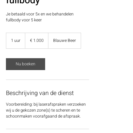
fullbody
Je betaald voor 5x en we behandelen
fullbody voor 5 keer
1.000
euro
1 uur
1
€ 1.000
Blauwe Beer
u
u
Nu boeken
Beschrijving van de dienst
Voorbereiding: bij laserafspraken verzoeken
wij u de gekozen zone(s) te scheren en te
schoonmaken voorafgaand de afspraak.