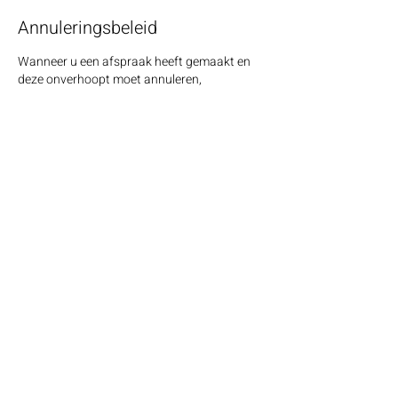
Annuleringsbeleid
Wanneer u een afspraak heeft gemaakt en
deze onverhoopt moet annuleren,
verwachten wij dat dit minimaal 24 uur van
tevoren gecommuniceerd wordt. Graag ook
hieraan houden om miscommunicatie te
voorkomen. Indien dit niet gebeurt zijn wij
helaas genoodzaakt om alle kosten in
rekening te brengen.
Contactgegevens
Blauwe Beer 9, Heerhugowaard, Nederland