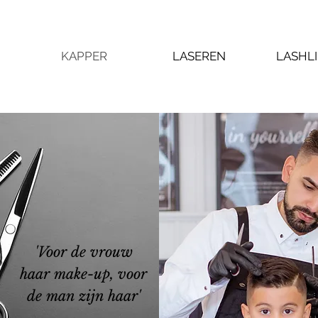
KAPPER
LASEREN
LASHLI
'Voor de vrouw
haar make-up, voor
de man zijn haar'