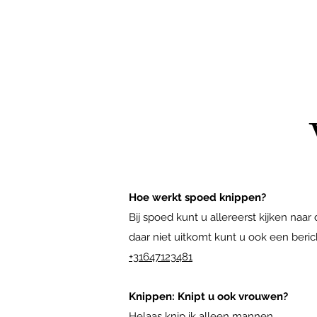
Hoe werkt spoed knippen?
Bij spoed kunt u allereerst kijken naa
daar niet uitkomt kunt u ook een beri
+31647123481
Knippen: Knipt u ook vrouwen?
Helaas knip ik alleen mannen.