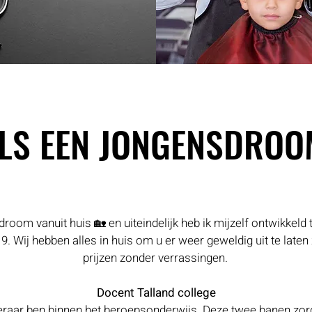
LS EEN JONGENSDROOM
LS EEN JONGENSDROOM
oom vanuit huis 🏡 en uiteindelijk heb ik mijzelf ontwikkeld t
 Wij hebben alles in huis om u er weer geweldig uit te laten 
prijzen zonder verrassingen.
Docent Talland college
raar ben binnen het beroepsonderwijs. Deze twee banen zorgen