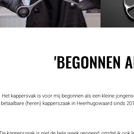
'BEGONNEN A
'BEGONNEN A
Het kappersvak is voor mij begonnen als een kleine jongensdr
betaalbare (heren) kapperszaak in Heerhugowaard sinds 2019.
De kapperszaak is niet de hele week geopend, omdat ik ook le