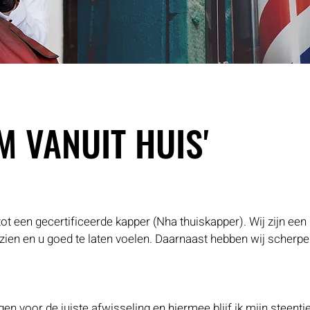
 VANUIT HUIS'
 VANUIT HUIS'
ot een gecertificeerde kapper (Nha thuiskapper). Wij zijn een
zien en u goed te laten voelen. Daarnaast hebben wij scherpe
 voor de juiste afwisseling en hiermee blijf ik mijn steentj