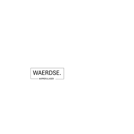
3 zones zijn bijv. gelaat en oksels en bovenrug
150
euro
1 uur
1
€ 150
Blauwe Beer
u
u
Nu boeken
Beschrijving van de dienst
Hieronder ziet u de zones waaruit u kunt
kiezen. Tijdens het boeken verzoeken wij u om
de gekozen zone(s) te noteren in het tekstvak
: 'schrijf een bericht'.
1. Gelaat
2. Hals en Nek