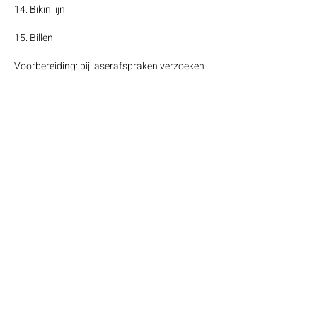
14. Bikinilijn
15. Billen
Voorbereiding: bij laserafspraken verzoeken
wij u de gekozen zone(s) te scheren en te
schoonmaken voorafgaand de afspraak.
Annuleringsbeleid
Wanneer u een afspraak heeft gemaakt en
deze onverhoopt moet annuleren,
verwachten wij dat dit minimaal 24 uur van
tevoren gecommuniceerd wordt. Graag ook
hieraan houden om miscommunicatie te
voorkomen. Indien dit niet gebeurt zijn wij
helaas genoodzaakt om alle kosten in
rekening te brengen.