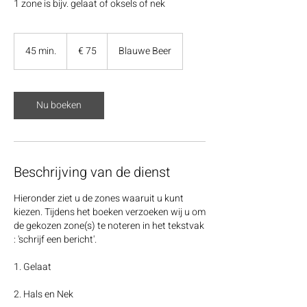
1 zone is bijv. gelaat of oksels of nek
75
euro
45 min.
4
€ 75
Blauwe Beer
5
m
i
Nu boeken
n
.
Beschrijving van de dienst
Hieronder ziet u de zones waaruit u kunt
kiezen. Tijdens het boeken verzoeken wij u om
de gekozen zone(s) te noteren in het tekstvak
: 'schrijf een bericht'.
1. Gelaat
2. Hals en Nek