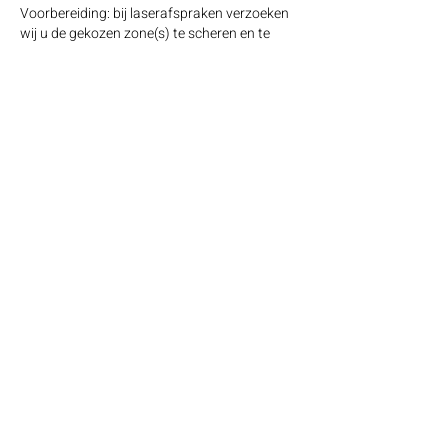
Voorbereiding: bij laserafspraken verzoeken
wij u de gekozen zone(s) te scheren en te
schoonmaken voorafgaand de afspraak.
Annuleringsbeleid
Wanneer u een afspraak heeft gemaakt en
deze onverhoopt moet annuleren,
verwachten wij dat dit minimaal 24 uur van
tevoren gecommuniceerd wordt. Graag ook
hieraan houden om miscommunicatie te
voorkomen. Indien dit niet gebeurt zijn wij
helaas genoodzaakt om alle kosten in
rekening te brengen.
Contactgegevens
Blauwe Beer 9, Heerhugowaard, Nederland