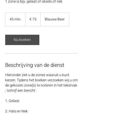
1 zone is bijv. gelaat of oksels of nek
75
euro
45 min.
4
€ 75
Blauwe Beer
5
m
i
Nu boeken
n
.
Beschrijving van de dienst
Hieronder ziet u de zones waaruit u kunt
kiezen. Tijdens het boeken verzoeken wij u om
de gekozen zone(s) te noteren in het tekstvak
: 'schrijf een bericht'.
1. Gelaat
2. Hals en Nek